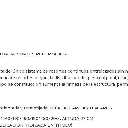
TOP -RESORTES REFORZADOS-
rata del único sistema de resortes continuos entrelazados sin n
dad de resortes mejora la distribución del peso corporal, oto
tipo de construcción aumenta la firmeza de la estructura, perm
ter orientada y termofijada. TELA JACKARD ANTI ACAROS
0/ 140x190/ 150x190/ 160x200 . ALTURA 27 CM
LICACION INDICADA EN TITULO)