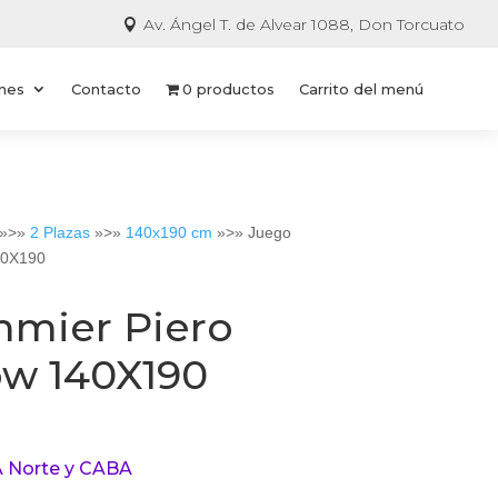
Av. Ángel T. de Alvear 1088, Don Torcuato

ones
Contacto
0 productos
Carrito del menú
»>»
2 Plazas
»>»
140x190 cm
»>» Juego
40X190
mier Piero
ow 140X190
 Norte y CABA