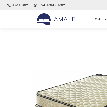
4741-9621
+541176493282


Colcho