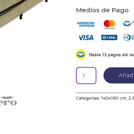
Medios de Pago
Hasta 12 pagos sin ta
Juego
Añadi
Sommier
Piero
Bahia
Pillow
Categorías:
140x190 cm
,
2 
140X190
cantidad