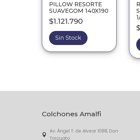
PILLOW RESORTE
SUAVEGOM 140X190
S
1
$
1.121.790
Sin Stock
Colchones Amalfi
Av. Ángel T. de Alvear 1088, Don

Torcuato