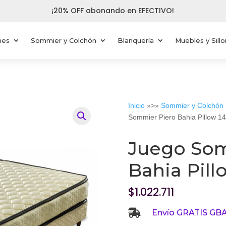
¡20% OFF abonando en EFECTIVO!
nes
Sommier y Colchón
Blanquería
Muebles y Sill
Inicio
»>»
Sommier y Colchón
Sommier Piero Bahia Pillow 1
Juego Som
Bahia Pill
$
1.022.711

Envío GRATIS GBA