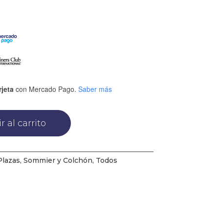
rjeta
con Mercado Pago.
Saber más
r al carrito
Plazas
,
Sommier y Colchón
,
Todos