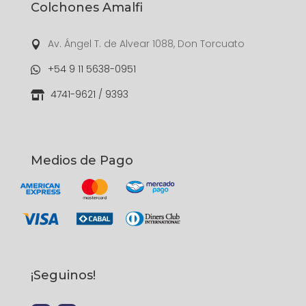
Colchones Amalfi
Av. Ángel T. de Alvear 1088, Don Torcuato

+54 9 11 5638-0951

4741-9621 / 9393

Medios de Pago
¡Seguinos!