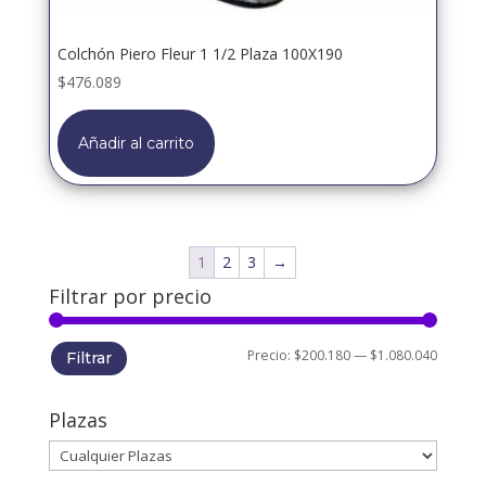
Colchón Piero Fleur 1 1/2 Plaza 100X190
$
476.089
Añadir al carrito
1
2
3
→
Filtrar por precio
Precio
Precio
Precio:
$200.180
—
$1.080.040
Filtrar
mínimo
máxim
Plazas