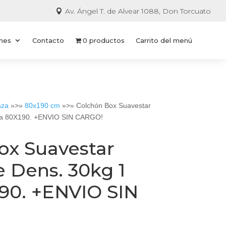
Av. Ángel T. de Alvear 1088, Don Torcuato

ones
Contacto
0 productos
Carrito del menú
aza
»>»
80x190 cm
»>» Colchón Box Suavestar
aza 80X190. +ENVIO SIN CARGO!
ox Suavestar
e Dens. 30kg 1
190. +ENVIO SIN