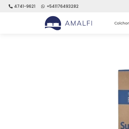
4741-9621
+541176493282


Colcho