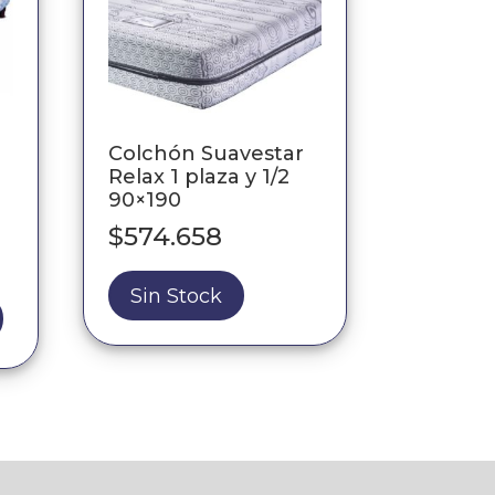
Colchón Suavestar
1
Relax 1 plaza y 1/2
90×190
$
574.658
Sin Stock