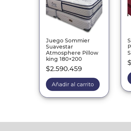
Juego Sommier
Suavestar
P
Atmosphere Pillow
S
king 180×200
$
2.590.459
Añadir al carrito