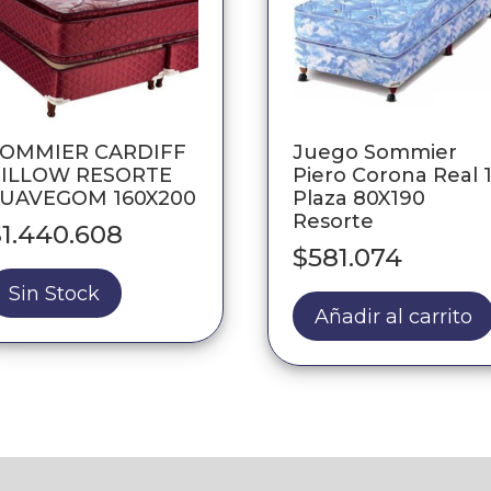
SOMMIER CARDIFF
Juego Sommier
ILLOW RESORTE
Piero Corona Real 
UAVEGOM 160X200
Plaza 80X190
Resorte
$
1.440.608
$
581.074
Sin Stock
Añadir al carrito