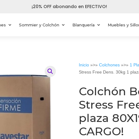
¡20% OFF abonando en EFECTIVO!
nes
Sommier y Colchón
Blanquería
Muebles y Sill
Inicio
»>»
Colchones
»>»
1 Pl
Stress Free Dens. 30kg 1 pl
Colchón B
Stress Fre
plaza 80X
CARGO!