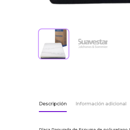
Descripción
Información adicional
Placa Ranurada de Espuma de poliuretano 