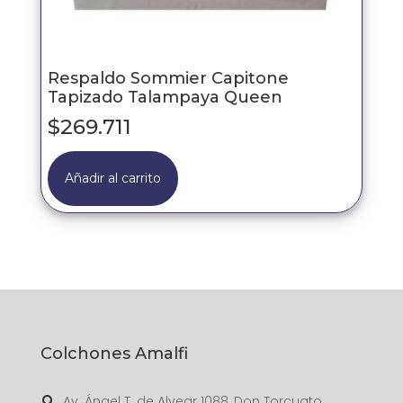
Respaldo Sommier Capitone
Tapizado Talampaya Queen
$
269.711
Añadir al carrito
Colchones Amalfi
Av. Ángel T. de Alvear 1088, Don Torcuato
