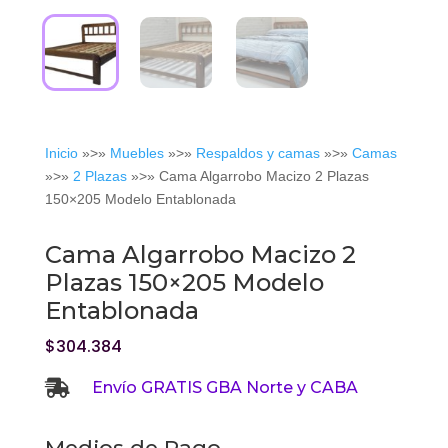
Inicio
»>»
Muebles
»>»
Respaldos y camas
»>»
Camas
»>»
2 Plazas
»>» Cama Algarrobo Macizo 2 Plazas
150×205 Modelo Entablonada
Cama Algarrobo Macizo 2
Plazas 150×205 Modelo
Entablonada
$
304.384

Envío GRATIS GBA Norte y CABA
Medios de Pago